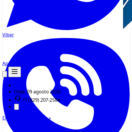
Viber
AppMsr
Rastreador
Hoje:
09 agosto 2026
+1 (929) 207-2584
Entrar
Cadastrar-se